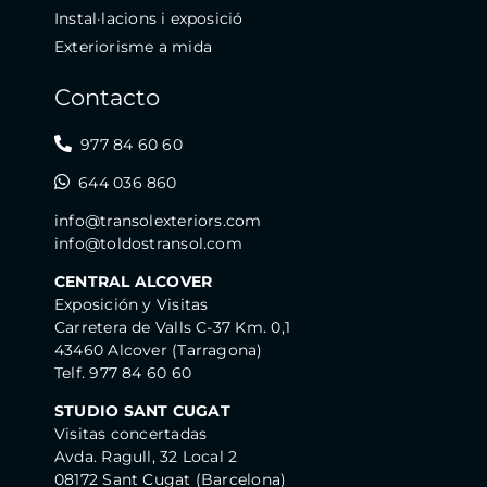
Instal·lacions i exposició
Exteriorisme a mida
Contacto
977 84 60 60
644 036 860
info@transolexteriors.com
info@toldostransol.com
CENTRAL ALCOVER
Exposición y Visitas
Carretera de Valls C-37 Km. 0,1
43460 Alcover (Tarragona)
Telf. 977 84 60 60
STUDIO SANT CUGAT
Visitas concertadas
Avda. Ragull, 32 Local 2
08172 Sant Cugat (Barcelona)