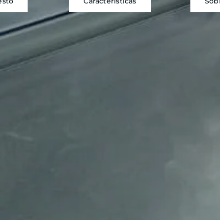
esto
Características
Sobr