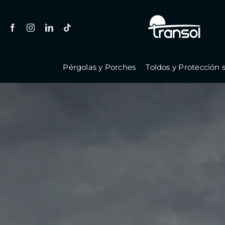
Saltar
al
contenido
Pérgolas y Porches
Toldos y Protección s