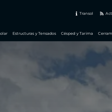
Transol
Act
olar
Estructuras y Tensados
Césped y Tarima
Cerrami