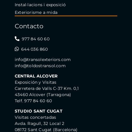
Instal·lacions i exposició
Exteriorisme a mida
Contacto
977 84 60 60
644 036 860
info@transolexteriors.com
info@toldostransol.com
CENTRAL ALCOVER
Exposición y Visitas
Carretera de Valls C-37 Km. 0,1
43460 Alcover (Tarragona)
Telf. 977 84 60 60
STUDIO SANT CUGAT
Visitas concertadas
Avda. Ragull, 32 Local 2
08172 Sant Cugat (Barcelona)