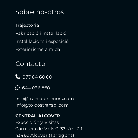
Sobre nosotros
Trajectoria
Fabricació i Instal·lació
Instal·lacions i exposició
Exteriorisme a mida
Contacto
977 84 60 60
644 036 860
info@transolexteriors.com
info@toldostransol.com
CENTRAL ALCOVER
Exposición y Visitas
Carretera de Valls C-37 Km. 0,1
43460 Alcover (Tarragona)