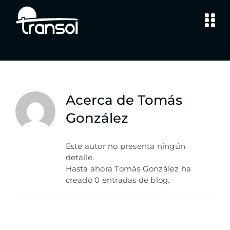
Saltar
al
contenido
Acerca de
Tomás
González
Este autor no presenta ningún
detalle.
Hasta ahora Tomás González ha
creado 0 entradas de blog.