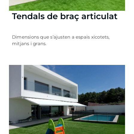
Tendals de braç articulat
Dimensions que s’ajusten a espais xicotets,
mitjans i grans.