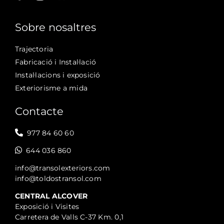
Sobre nosaltres
Trajectoria
Fabricació i Instal·lació
Instal·lacions i exposició
Exteriorisme a mida
Contacte
977 84 60 60
644 036 860
info@transolexteriors.com
info@toldostransol.com
CENTRAL ALCOVER
Exposició i Visites
Carretera de Valls C-37 Km. 0,1