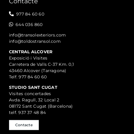
Contacte
977 84 60 60
644 036 860
info@transolexteriors.com
info@toldostransol.com
CENTRAL ALCOVER
Exposició i Visites
Carretera de Valls C-37 Km. 0,1
43460 Alcover (Tarragona)
Telf. 977 84 60 60
STUDIO SANT CUGAT
Visites concertades
Avda. Ragull, 32 Local 2
08172 Sant Cugat (Barcelona)
telf. 937 37 48 84
Contacte