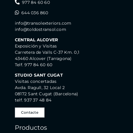
977 84 60 60
644 036 860
info@transolexteriors.com
info@toldostransol.com
CENTRAL ALCOVER
Exposición y Visitas
Carretera de Valls C-37 Km. 0,1
43460 Alcover (Tarragona)
Telf. 977 84 60 60
STUDIO SANT CUGAT
Visitas concertadas
Avda. Ragull, 32 Local 2
08172 Sant Cugat (Barcelona)
telf. 937 37 48 84
Contacte
Productos