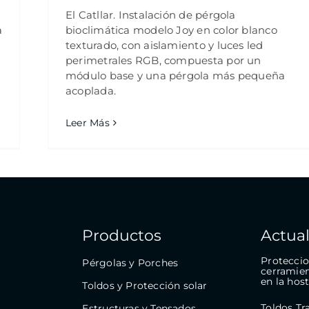
El Catllar. Instalación de pérgola
a
bioclimática modelo Joy en color blanco
texturado, con aislamiento y luces led
s
perimetrales RGB, compuesta por un
módulo base y una pérgola más pequeña
acoplada.
Leer Más
Productos
Actual
Proteccio
Pérgolas y Porches
cerramien
en la hos
Toldos y Protección solar
Toldos Tr
Estructuras y Tensados