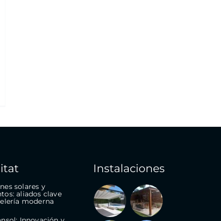
itat
Instalaciones
nes solares y
tos: aliados clave
telería moderna
ansol: Innovación y