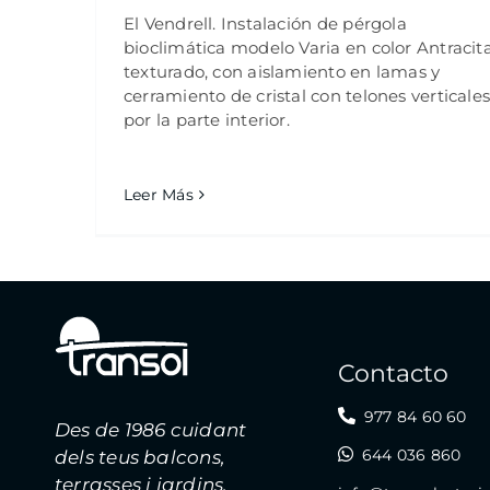
El Vendrell. Instalación de pérgola
bioclimática modelo Varia en color Antracit
texturado, con aislamiento en lamas y
cerramiento de cristal con telones verticale
por la parte interior.
Leer Más
Contacto
977 84 60 60
Des de 1986 cuidant
644 036 860
dels teus balcons,
terrasses i jardins.