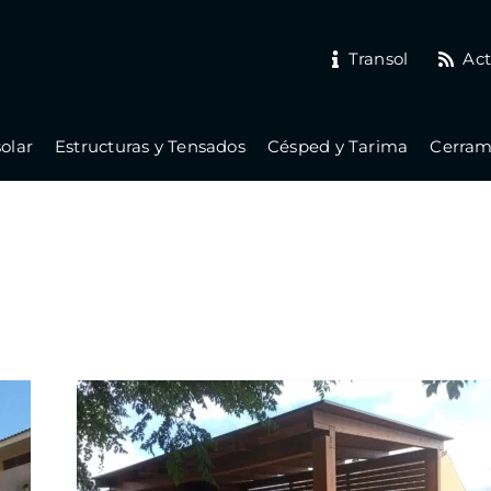
Transol
Act
olar
Estructuras y Tensados
Césped y Tarima
Cerrami