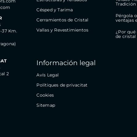
ors.com
Tradición
l.com
Césped y Tarima
Pérgola o 
R
Cerramientos de Cristal
ventajas 
s
Vallas y Revestimientos
C-37 Km.
¿Por qué 
de cristal
ragona)
GAT
Información legal
s
cal 2
Avís Legal
Polítiques de privacitat
Cookies
Sitemap