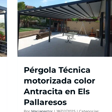
Pérgola Técnica
motorizada color
Antracita en Els
Pallaresos
Por
Mariapastor
|
18/02/2025
|
Categorías: