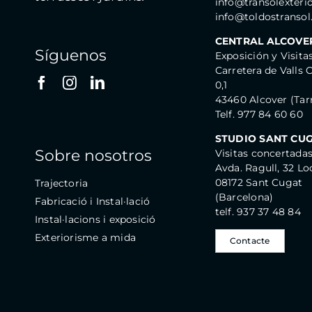
info@transolexteri
info@toldostranso
CENTRAL ALCOVE
Síguenos
Exposición y Visita
Carretera de Valls 
0,1
43460 Alcover (Tar
Telf. 977 84 60 60
STUDIO SANT CU
Sobre nosotros
Visitas concertada
Avda. Ragull, 32 Lo
08172 Sant Cugat
Trajectoria
(Barcelona)
Fabricació i Instal·lació
telf. 937 37 48 84
Instal·lacions i exposició
Exteriorisme a mida
Contacte